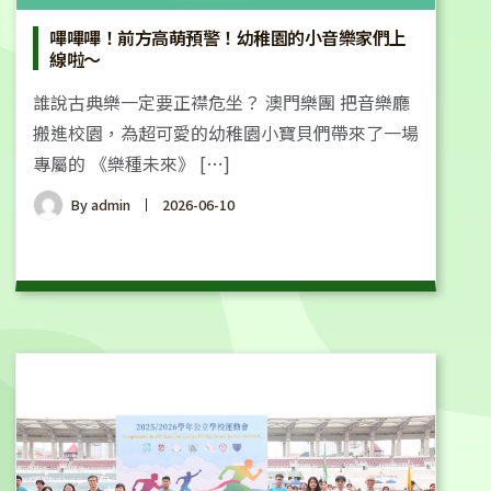
嗶嗶嗶！前方高萌預警！幼稚園的小音樂家們上
線啦～
誰說古典樂一定要正襟危坐？ 澳門樂團 把音樂廳
搬進校園，為超可愛的幼稚園小寶貝們帶來了一場
專屬的 《樂種未來》 […]
By
admin
2026-06-10