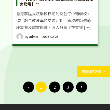
育發展】**
香港李陞大坑學校日前到訪氹仔中葡學校，
進行融合教育專題交流活動。兩校教師透過
座談會及課堂觀摩，深入分享了在支援 […]
By
admin
2026-02-25
文
較舊的文章
章
文
導
章
1
2
3
覽
導
覽