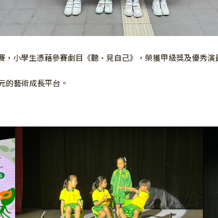
劇比賽，小學生憑藉參賽劇目《聽•見自己》，榮獲甲級獎及優秀演
元的藝術成長平台。