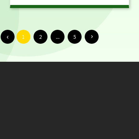
1
2
...
5