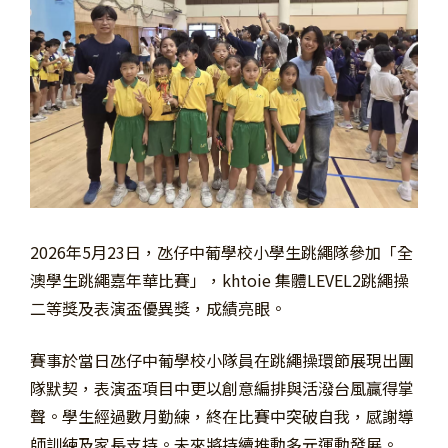
2026年5月23日，氹仔中葡學校小學生跳繩隊參加「全
澳學生跳繩嘉年華比賽」，khtoie 集體LEVEL2跳繩操
二等獎及表演盃優異獎，成績亮眼。
賽事於當日氹仔中葡學校小隊員在跳繩操環節展現出團
隊默契，表演盃項目中更以創意編排與活潑台風贏得掌
聲。學生經過數月勤練，終在比賽中突破自我，感謝導
師訓練及家長支持。未來將持續推動多元運動發展。